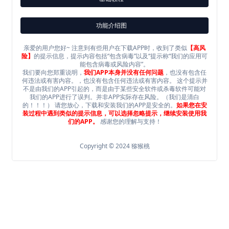
功能介绍图
亲爱的用户您好~ 注意到有些用户在下载APP时，收到了类似
【高风
险】
的提示信息，提示内容包括“包含病毒”以及“提示称“我们的应用可
能包含病毒或风险内容”。
我们要向您郑重说明，
我们APP本身并没有任何问题
，也没有包含任
何违法或有害内容。，也没有包含任何违法或有害内容。 这个提示并
不是由我们的APP引起的，而是由于某些安全软件或杀毒软件可能对
我们的APP进行了误判。并非APP实际存在风险。（我们是清白
的！！！） 请您放心，下载和安装我们的APP是安全的。
如果您在安
装过程中遇到类似的提示信息，可以选择忽略提示，继续安装使用我
们的APP。
感谢您的理解与支持！
Copyright © 2024 猕猴桃